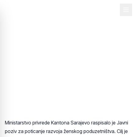
Back
28. maj 2025.
Javni poziv za poticanje
ženskog preduzetništva
- Kanton Sarajevo
Ministarstvo privrede Kantona Sarajevo raspisalo je Javni
poziv za poticanje razvoja ženskog poduzetništva. Cilj je