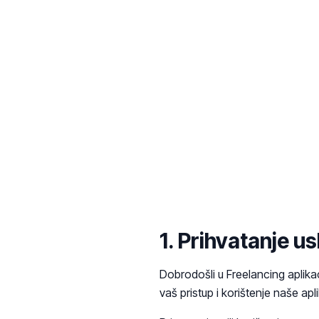
Nazad
Terms a
1. Prihvatanje u
Dobrodošli u Freelancing aplikac
vaš pristup i korištenje naše ap