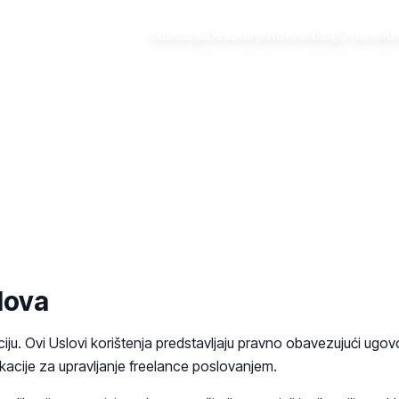
Edukacija
Dešavanja
Novosti
Blog
O nama
Ko
nd Conditions
slova
iju. Ovi Uslovi korištenja predstavljaju pravno obavezujući ugov
likacije za upravljanje freelance poslovanjem.