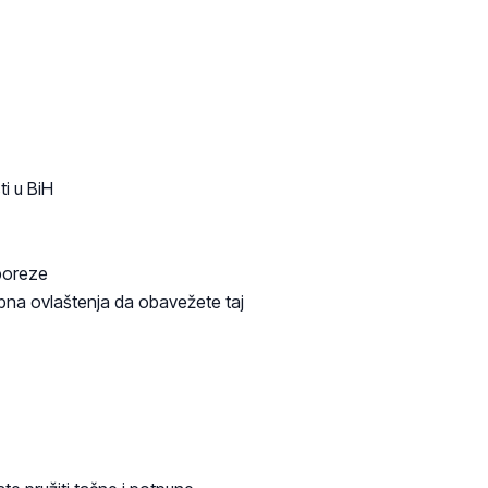
ti u BiH
 poreze
rebna ovlaštenja da obavežete taj