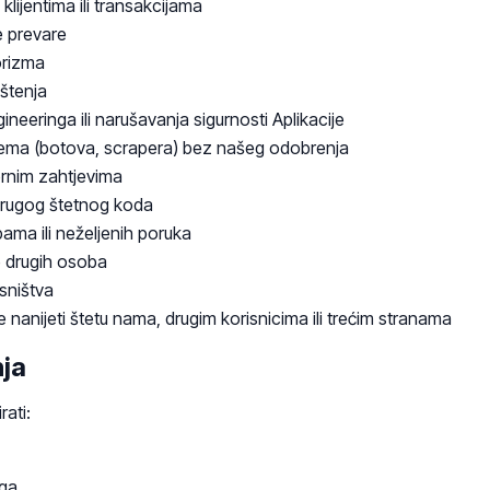
klijentima ili transakcijama
e prevare
rorizma
štenja
neeringa ili narušavanja sigurnosti Aplikacije
tema (botova, scrapera) bez našeg odobrenja
rnim zahtjevima
i drugog štetnog koda
pama ili neželjenih poruka
je drugih osoba
sništva
nanijeti štetu nama, drugim korisnicima ili trećim stranama
nja
rati:
ga