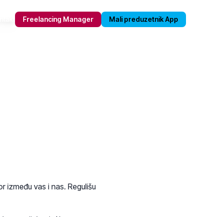
ntakt
Freelancing Manager
Mali preduzetnik App
or između vas i nas. Regulišu