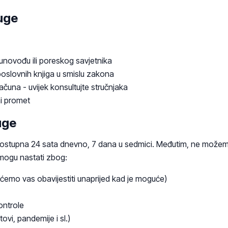
uge
novođu ili poreskog savjetnika
poslovnih knjiga u smislu zakona
čuna - uvijek konsultujte stručnjaka
ni promet
uge
dostupna 24 sata dnevno, 7 dana u sedmici. Međutim, ne možem
mogu nastati zbog:
ćemo vas obavijestiti unaprijed kad je moguće)
ontrole
tovi, pandemije i sl.)