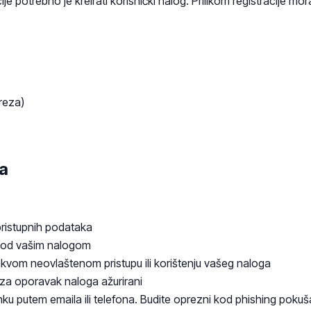
cije potrebno je kreirati korisnički nalog. Prilikom registracije mo
reza)
ga
pristupnih podataka
u pod vašim nalogom
akvom neovlaštenom pristupu ili korištenju vašeg naloga
 za oporavak naloga ažurirani
nku putem emaila ili telefona. Budite oprezni kod phishing pokuš