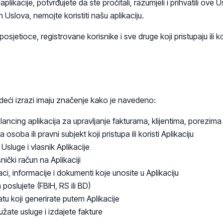
plikacije, potvrđujete da ste pročitali, razumjeli i prihvatili ove 
h Uslova, nemojte koristiti našu aplikaciju.
osjetioce, registrovane korisnike i sve druge koji pristupaju ili kor
edeći izrazi imaju značenje kako je navedeno:
lancing aplikacija za upravljanje fakturama, klijentima, porezima 
 osoba ili pravni subjekt koji pristupa ili koristi Aplikaciju
Usluge i vlasnik Aplikacije
nički račun na Aplikaciji
ci, informacije i dokumenti koje unosite u Aplikaciju
 poslujete (FBIH, RS ili BD)
u koji generirate putem Aplikacije
užate usluge i izdajete fakture