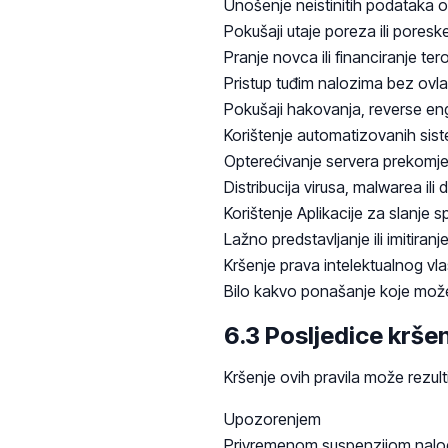
Unošenje neistinitih podataka o 
Pokušaji utaje poreza ili poresk
Pranje novca ili financiranje te
Pristup tuđim nalozima bez ovla
Pokušaji hakovanja, reverse engi
Korištenje automatizovanih sis
Opterećivanje servera prekomje
Distribucija virusa, malwarea il
Korištenje Aplikacije za slanje s
Lažno predstavljanje ili imitiran
Kršenje prava intelektualnog vla
Bilo kakvo ponašanje koje može 
6.3 Posljedice krše
Kršenje ovih pravila može rezulti
Upozorenjem
Privremenom suspenzijom nalo