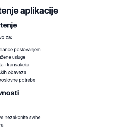
tenje aplikacije
štenje
ivo za:
reelance poslovanjem
ružene usluge
a i transakcija
eskih obaveza
 poslovne potrebe
vnosti
kve nezakonite svrhe
ra