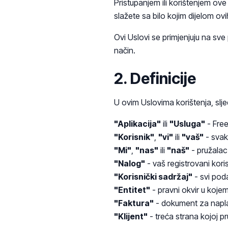
Pristupanjem ili korištenjem ove a
slažete sa bilo kojim dijelom ovi
Ovi Uslovi se primjenjuju na sve p
način.
2. Definicije
U ovim Uslovima korištenja, slj
"Aplikacija"
ili
"Usluga"
- Free
"Korisnik"
,
"vi"
ili
"vaš"
- svaka
"Mi"
,
"nas"
ili
"naš"
- pružalac 
"Nalog"
- vaš registrovani koris
"Korisnički sadržaj"
- svi poda
"Entitet"
- pravni okvir u kojem
"Faktura"
- dokument za naplat
"Klijent"
- treća strana kojoj pr