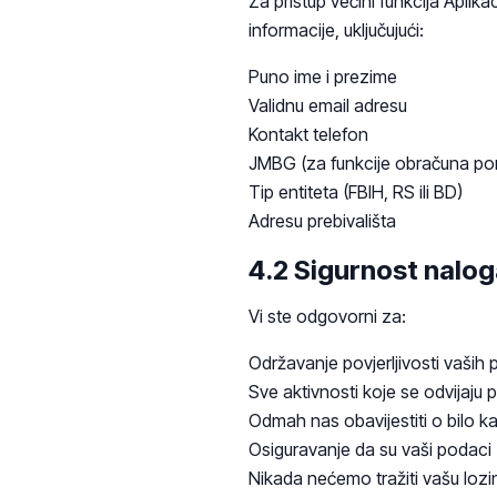
Za pristup većini funkcija Aplika
informacije, uključujući:
Puno ime i prezime
Validnu email adresu
Kontakt telefon
JMBG (za funkcije obračuna po
Tip entiteta (FBIH, RS ili BD)
Adresu prebivališta
4.2 Sigurnost nalo
Vi ste odgovorni za:
Održavanje povjerljivosti vaših 
Sve aktivnosti koje se odvijaj
Odmah nas obavijestiti o bilo k
Osiguravanje da su vaši podaci
Nikada nećemo tražiti vašu lozi