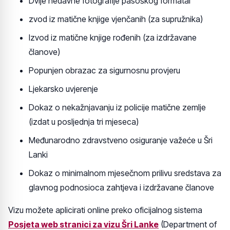
Dvije nedavne fotografije pasoškog formataI
zvod iz matične knjige vjenčanih (za supružnika)
Izvod iz matične knjige rođenih (za izdržavane
članove)
Popunjen obrazac za sigurnosnu provjeru
Ljekarsko uvjerenje
Dokaz o nekažnjavanju iz policije matične zemlje
(izdat u posljednja tri mjeseca)
Međunarodno zdravstveno osiguranje važeće u Šri
Lanki
Dokaz o minimalnom mjesečnom prilivu sredstava za
glavnog podnosioca zahtjeva i izdržavane članove
Vizu možete aplicirati online preko oficijalnog sistema
Posjeta web stranici za vizu Šri Lanke
(Department of