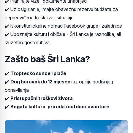
✔️ Planirajte vize i dokumente unaprijed
✔️ Uz osiguranje, imajte obaveznu rezervu budžeta za
nepredviđene troškove i situacije
✔️ Iskoristite lokalne nomad Facebook grupe i zajednice
✔️ Upoznajte kulturu i običaje - Šri Lanka je raznolika, ali
izuzetno gostoljubiva.
Zašto baš Šri Lanka?
✔️
Troptesko sunce i plaže
✔️
Dug boravak do 12 mjeseci
uz opciju godišnjeg
obnavljanja
✔️
Pristupačni troškovi života
✔️
Bogata kultura, priroda i outdoor avanture