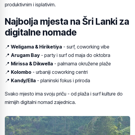
produktivnim i isplativim.
Najbolja mjesta na Šri Lanki za
digitalne nomade
📍
Weligama & Hiriketiya
- surf, coworking vibe
📍
Arugam Bay
- party i surf od maja do oktobra
📍
Mirissa & Dikwella
- palmama okružene plaže
📍
Kolombo
- urbaniji coworking centri
📍
Kandy/Ella
- planinski fokus i priroda
Svako mjesto ima svoju priču - od plaža i surf kulture do
mirnijih digitalni nomad zajednica.