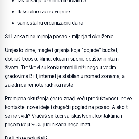
fakturisanje u eurima ili dolarima
fleksibilno radno vrijeme
samostalnu organizaciju dana
Šri Lanka ti ne mijenja posao - mijenja ti okruženje.
Umjesto zime, magle i grijanja koje “pojede” budžet,
dobijaš tropsku klimu, okean i sporiji, opušteniji ritam
života. Troškovi su konkurentni ili niži nego u većim
gradovima BiH, internet je stabilan u nomad zonama, a
zajednica remote radnika raste.
Promjena okruženja često znači veću produktivnost, nove
kontakte, nove ideje i drugačiji pogled na posao. A ako ti
se ne svidi? Vraćaš se kući sa iskustvom, kontaktima i
pričom koju 90% ljudi nikada neće imati.
Da li biste pokušali?