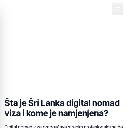
Back
3. mar 2026.
Šri Lanka uvela vizu za
digitalne nomade
Šta je Šri Lanka digital nomad
viza i kome je namjenjena?
Digital nomad viza omogućava stranim profesionalcima da