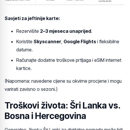
Savjeti za jeftinije karte:
Rezervišite
2–3 mjeseca unaprijed
.
Koristite
Skyscanner
,
Google Flights
i fleksibilne
datume.
Računajte dodatne troškove prtljaga i eSIM internet
kartice.
(Napomena: navedene cijene su okvirne procjene i mogu
varirati zavisno o sezoni.)
Troškovi života: Šri Lanka vs.
Bosna i Hercegovina
Generalno, život u Šri Lanki za digitalne nomade može biti