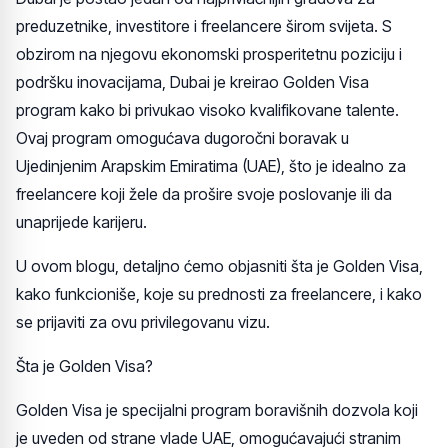
preduzetnike, investitore i freelancere širom svijeta. S
obzirom na njegovu ekonomski prosperitetnu poziciju i
podršku inovacijama, Dubai je kreirao Golden Visa
program kako bi privukao visoko kvalifikovane talente.
Ovaj program omogućava dugoročni boravak u
Ujedinjenim Arapskim Emiratima (UAE), što je idealno za
freelancere koji žele da prošire svoje poslovanje ili da
unaprijede karijeru.
U ovom blogu, detaljno ćemo objasniti šta je Golden Visa,
kako funkcioniše, koje su prednosti za freelancere, i kako
se prijaviti za ovu privilegovanu vizu.
Šta je Golden Visa?
Golden Visa je specijalni program boravišnih dozvola koji
je uveden od strane vlade UAE, omogućavajući stranim