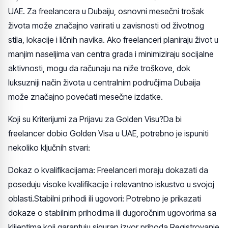
UAE. Za freelancera u Dubaiju, osnovni mesečni trošak
života može značajno varirati u zavisnosti od životnog
stila, lokacije i ličnih navika. Ako freelanceri planiraju život u
manjim naseljima van centra grada i minimiziraju socijalne
aktivnosti, mogu da računaju na niže troškove, dok
luksuzniji način života u centralnim područjima Dubaija
može značajno povećati mesečne izdatke.
Koji su Kriterijumi za Prijavu za Golden Visu?Da bi
freelancer dobio Golden Visa u UAE, potrebno je ispuniti
nekoliko ključnih stvari:
Dokaz o kvalifikacijama: Freelanceri moraju dokazati da
poseduju visoke kvalifikacije i relevantno iskustvo u svojoj
oblasti.Stabilni prihodi ili ugovori: Potrebno je prikazati
dokaze o stabilnim prihodima ili dugoročnim ugovorima sa
klijentima koji garantuju siguran izvor prihoda.Registrovanje