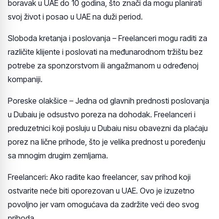
boravak u UAE do 10 godina, što znači da mogu planirati
svoj život i posao u UAE na duži period.
Sloboda kretanja i poslovanja – Freelanceri mogu raditi za
različite klijente i poslovati na međunarodnom tržištu bez
potrebe za sponzorstvom ili angažmanom u određenoj
kompaniji.
Poreske olakšice – Jedna od glavnih prednosti poslovanja
u Dubaiu je odsustvo poreza na dohodak. Freelanceri i
preduzetnici koji posluju u Dubaiu nisu obavezni da plaćaju
porez na lične prihode, što je velika prednost u poređenju
sa mnogim drugim zemljama.
Freelanceri: Ako radite kao freelancer, sav prihod koji
ostvarite neće biti oporezovan u UAE. Ovo je izuzetno
povoljno jer vam omogućava da zadržite veći deo svog
prihoda.