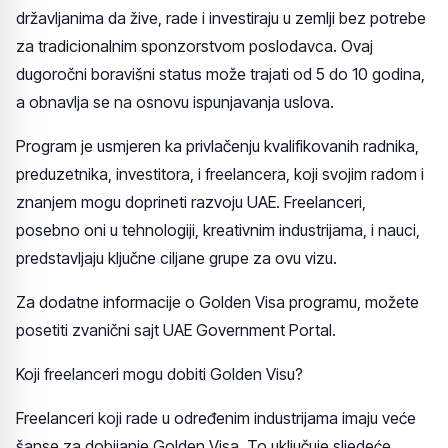
državljanima da žive, rade i investiraju u zemlji bez potrebe
za tradicionalnim sponzorstvom poslodavca. Ovaj
dugoročni boravišni status može trajati od 5 do 10 godina,
a obnavlja se na osnovu ispunjavanja uslova.
Program je usmjeren ka privlačenju kvalifikovanih radnika,
preduzetnika, investitora, i freelancera, koji svojim radom i
znanjem mogu doprineti razvoju UAE. Freelanceri,
posebno oni u tehnologiji, kreativnim industrijama, i nauci,
predstavljaju ključne ciljane grupe za ovu vizu.
Za dodatne informacije o Golden Visa programu, možete
posetiti zvanični sajt UAE Government Portal.
Koji freelanceri mogu dobiti Golden Visu?
Freelanceri koji rade u određenim industrijama imaju veće
šanse za dobijanje Golden Visa. To uključuje sljedeće