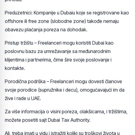
Preduzetnici: Kompanije u Dubaiu koje se registrovane kao
offshore ili free zone (slobodne zone) takođe nemaju
obavezu plaćanja poreza na dohodak.
Pristup tržištu – Freelanceri mogu koristiti Dubai kao
poslovnu bazu za umrežavanje sa međunarodnim
klijentima i partnerima, čime šire svoje poslovanje i
kontakte.
Porodična podrška – Freelanceri mogu dovesti članove
svoje porodice (supružnike i decu), omogućavajući im da
žive i rade u UAE.
Za više informacija o visini poreza, olakšicama, i tržištima,
možete posetiti sajt Dubai Tax Authority.
Ali, treba imati u vidu i istražiti koliki su troškovi života u