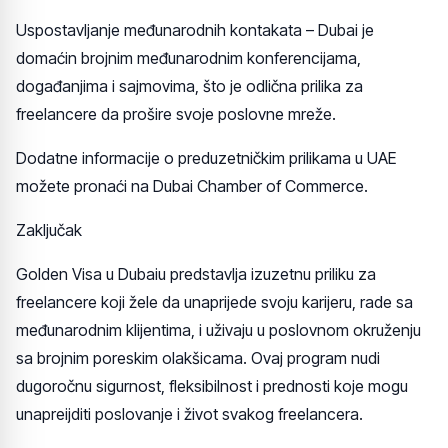
Uspostavljanje međunarodnih kontakata – Dubai je
domaćin brojnim međunarodnim konferencijama,
događanjima i sajmovima, što je odlična prilika za
freelancere da prošire svoje poslovne mreže.
Dodatne informacije o preduzetničkim prilikama u UAE
možete pronaći na Dubai Chamber of Commerce.
Zaključak
Golden Visa u Dubaiu predstavlja izuzetnu priliku za
freelancere koji žele da unaprijede svoju karijeru, rade sa
međunarodnim klijentima, i uživaju u poslovnom okruženju
sa brojnim poreskim olakšicama. Ovaj program nudi
dugoročnu sigurnost, fleksibilnost i prednosti koje mogu
unapreijditi poslovanje i život svakog freelancera.