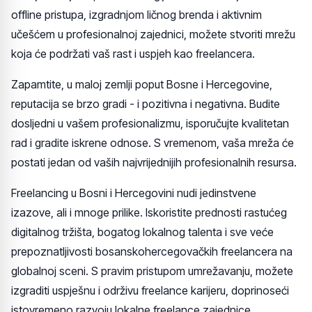
offline pristupa, izgradnjom ličnog brenda i aktivnim
učešćem u profesionalnoj zajednici, možete stvoriti mrežu
koja će podržati vaš rast i uspjeh kao freelancera.
Zapamtite, u maloj zemlji poput Bosne i Hercegovine,
reputacija se brzo gradi - i pozitivna i negativna. Budite
dosljedni u vašem profesionalizmu, isporučujte kvalitetan
rad i gradite iskrene odnose. S vremenom, vaša mreža će
postati jedan od vaših najvrijednijih profesionalnih resursa.
Freelancing u Bosni i Hercegovini nudi jedinstvene
izazove, ali i mnoge prilike. Iskoristite prednosti rastućeg
digitalnog tržišta, bogatog lokalnog talenta i sve veće
prepoznatljivosti bosanskohercegovačkih freelancera na
globalnoj sceni. S pravim pristupom umrežavanju, možete
izgraditi uspješnu i održivu freelance karijeru, doprinoseći
istovremeno razvoju lokalne freelance zajednice.