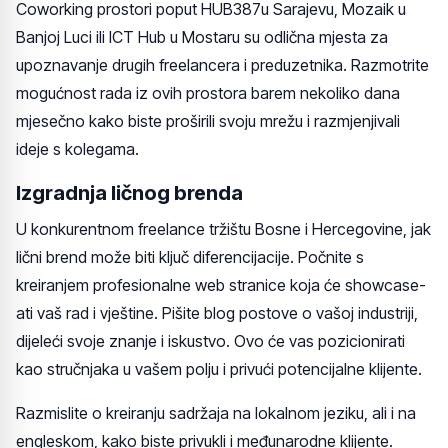
Coworking prostori poput HUB387u Sarajevu, Mozaik u
Banjoj Luci ili ICT Hub u Mostaru su odlična mjesta za
upoznavanje drugih freelancera i preduzetnika. Razmotrite
mogućnost rada iz ovih prostora barem nekoliko dana
mjesečno kako biste proširili svoju mrežu i razmjenjivali
ideje s kolegama.
Izgradnja ličnog brenda
U konkurentnom freelance tržištu Bosne i Hercegovine, jak
lični brend može biti ključ diferencijacije. Počnite s
kreiranjem profesionalne web stranice koja će showcase-
ati vaš rad i vještine. Pišite blog postove o vašoj industriji,
dijeleći svoje znanje i iskustvo. Ovo će vas pozicionirati
kao stručnjaka u vašem polju i privući potencijalne klijente.
Razmislite o kreiranju sadržaja na lokalnom jeziku, ali i na
engleskom, kako biste privukli i međunarodne klijente.