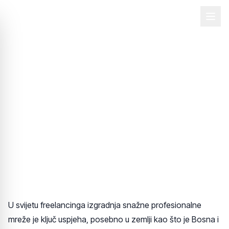
Back
24. okt 2025.
8 dokazanih strategija za
izgradnju freelance
mreže u BIH
U svijetu freelancinga izgradnja snažne profesionalne
mreže je ključ uspjeha, posebno u zemlji kao što je Bosna i